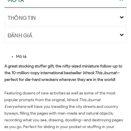
MÔ TẢ
THÔNG TIN
ĐÁNH GIÁ
Mô tả
A great stocking stuffer gift, the nifty-sized miniature follow-up to
the 10-million-copy international bestseller
Wreck This Journal
—
perfect for die-hard wreckers wherever they are in the world!
Featuring dozens of new activities as well as some of the most
popular prompts from the original,
Wreck This Journal
Everywhere
will have you travelling the city streets and country
byways, filling the pages with man-made and natural objects,
recording what you see, drawing, doodling—and destroying pages
as you go. Perfect for sliding in your pocket or stuffing in your