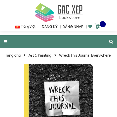
Tiếng Việt
ĐĂNG KÝ
|
ĐĂNG NHẬP
|
Trang chủ
Art & Painting
Wreck This Journal Everywhere