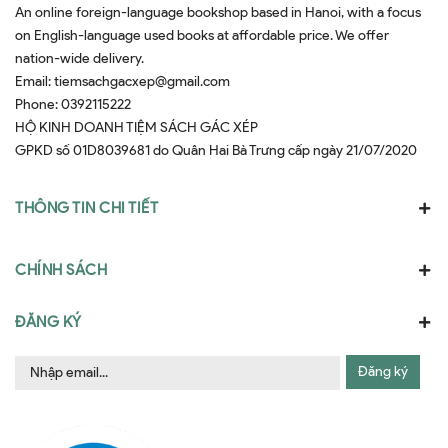
An online foreign-language bookshop based in Hanoi, with a focus
on English-language used books at affordable price. We offer
nation-wide delivery.
Email:
tiemsachgacxep@gmail.com
Phone:
0392115222
HỘ KINH DOANH TIỆM SÁCH GÁC XÉP
GPKD số 01D8039681 do Quân Hai Bà Trưng cấp ngày 21/07/2020
THÔNG TIN CHI TIẾT
CHÍNH SÁCH
ĐĂNG KÝ
Đăng ký