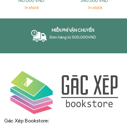
140.000 VND
340.000 VND
Techniques
In stock
In stock
MIỄN PHÍ VẬN CHUYỂN
Đơn hàng từ 500,000VND
Gác Xép Bookstore: