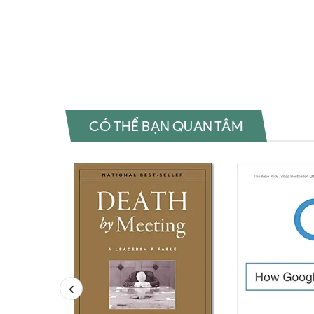
Đặt sách ngoại văn Thinking Strategically: The Competiti
Politics, and Everyday Life Đọc sách ngoại văn Thinking S
Edge in Business, Politics, and Everyday Life Tải về Thin
Edge in Business, Politics, and Everyday Life Review phim
CÓ THỂ BẠN QUAN TÂM