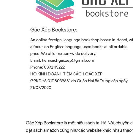
Gác Xép Bookstore:
An online foreign-language bookshop based in Hanoi, w
a focus on English-language used books at affordable
price. We offer nation-wide delivery.
Email:
tiemsachgacxep@gmail.com
Phone:
0392115222
HỘ KINH DOANH TIỆM SÁCH GÁC XÉP
GPKD số 01D8039681 do Quân Hai Bà Trưng cấp ngày
21/07/2020
Gác Xép Bookstore là một hiệu sách tại Hà Nội, chuyên c
đặt sách amazon cũng như các website khác nhau theo yê