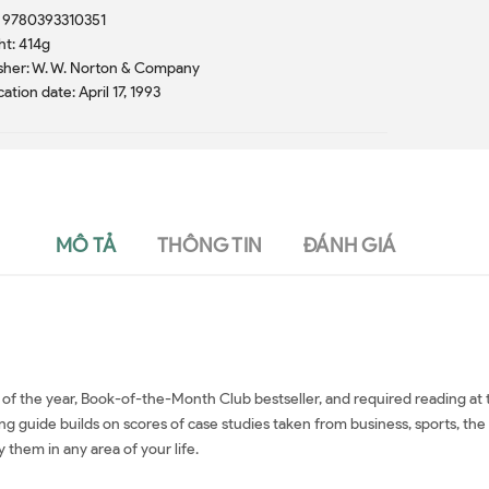
: 9780393310351
t: 414g
sher: W. W. Norton & Company
cation date: April 17, 1993
MÔ TẢ
THÔNG TIN
ĐÁNH GIÁ
of the year, Book-of-the-Month Club bestseller, and required reading at 
g guide builds on scores of case studies taken from business, sports, the m
hem in any area of your life.