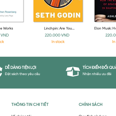
e Works
Linchpin: Are You
Elon Musk: Ho
Indispensable? (Piatkus Books)
CEO of Spac
 VND
220.000 VND
220.
Shaping Our
ock
In stock
In
H
DỄ DÀNG TIỆN LỢI
TÍCH ĐIỂM ĐỔI QU
Đặt sách theo yêu cầu
Nhận nhiều ưu đãi
THÔNG TIN CHI TIẾT
CHÍNH SÁCH