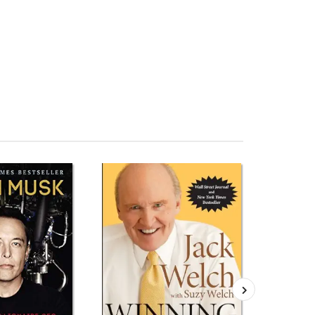
ng Strategically: The Competitive Edge in Business,
e Sách tiếng Anh Thinking Strategically: The Competitive
y Life Review sách Thinking Strategically: The Competitive
Everyday Life Đánh giá Thinking Strategically: The Compe