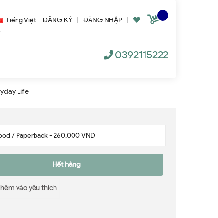
Tiếng Việt
ĐĂNG KÝ
|
ĐĂNG NHẬP
|
0392115222
ryday Life
Hết hàng
Thêm vào yêu thích