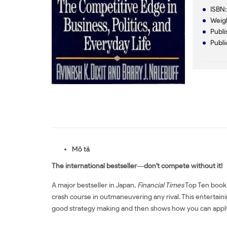
ISBN
Weigh
Publi
Publi
Mô tả
The international bestseller―don't compete without it!
A major bestseller in Japan,
Financial Times
Top Ten book 
crash course in outmaneuvering any rival. This entertainin
good strategy making and then shows how you can apply t