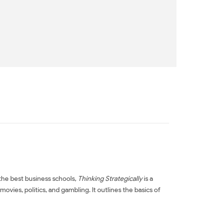
the best business schools,
Thinking Strategically
is a
ovies, politics, and gambling. It outlines the basics of