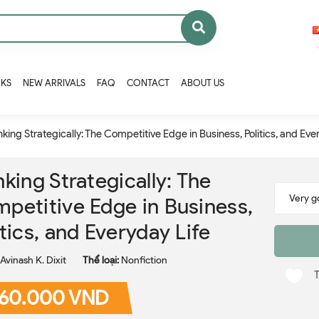
OKS
NEW ARRIVALS
FAQ
CONTACT
ABOUT US
nking Strategically: The Competitive Edge in Business, Politics, and Eve
nking Strategically: The
petitive Edge in Business,
itics, and Everyday Life
Avinash K. Dixit
Thể loại:
Nonfiction
60.000 VND