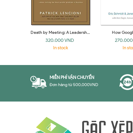
Death by Meeting: A Leadership
How Googl
Fable… about Solving the Most
320.000 VND
270.000
Painful Problem in Business
In stock
In st
MIỄN PHÍ VẬN CHUYỂN
Đơn hàng từ 500,000VND