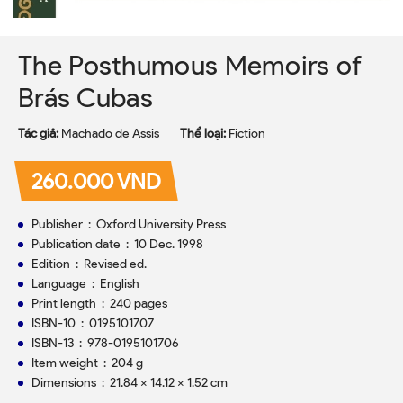
The Posthumous Memoirs of
Brás Cubas
Tác giả:
Machado de Assis
Thể loại:
Fiction
260.000 VND
Publisher ‏ : ‎ Oxford University Press
Publication date ‏ : ‎ 10 Dec. 1998
Edition ‏ : ‎ Revised ed.
Language ‏ : ‎ English
Print length ‏ : ‎ 240 pages
ISBN-10 ‏ : ‎ 0195101707
ISBN-13 ‏ : ‎ 978-0195101706
Item weight ‏ : ‎ 204 g
Dimensions ‏ : ‎ 21.84 x 14.12 x 1.52 cm