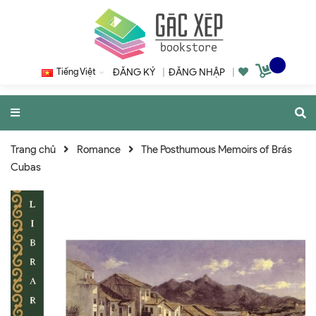
Tiếng Việt
ĐĂNG KÝ
|
ĐĂNG NHẬP
|
Trang chủ
Romance
The Posthumous Memoirs of Brás
Cubas