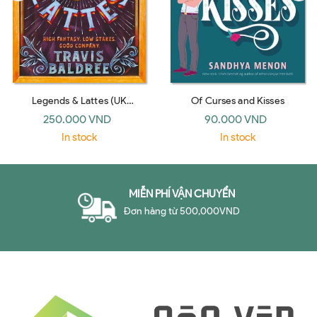
Legends & Lattes (UK
Of Curses and Kisses
paperback)
250.000 VND
90.000 VND
In stock
In stock
MIỄN PHÍ VẬN CHUYỂN
Đơn hàng từ 500,000VND