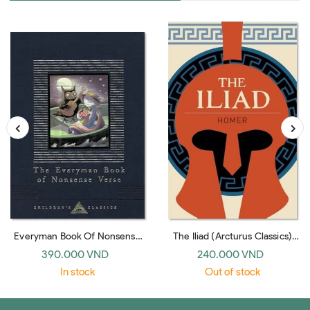
Everyman Book Of Nonsense
The Iliad (Arcturus Classics)
Verse (Everyman's Library
translated by Samuel Butler
390.000 VND
240.000 VND
CHILDREN'S CLASSICS)
In stock
Out of stock