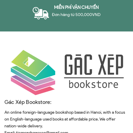
MIỄN PHÍ VẬN CHUYỂN
Đơn hàng từ 500,000VND
Gác Xép Bookstore:
An online foreign-language bookshop based in Hanoi, with a focus
on English-language used books at affordable price. We offer
nation-wide delivery.
Email:
tiemsachgacxep@gmail.com