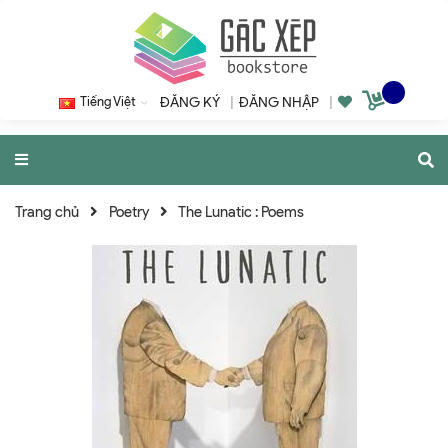
Tiếng Việt
ĐĂNG KÝ
|
ĐĂNG NHẬP
|
Trang chủ
Poetry
The Lunatic : Poems