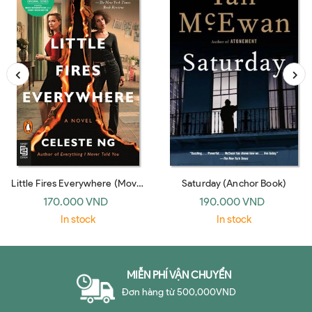
Little Fires Everywhere (Movie
Saturday (Anchor Book)
Tie-In)
170.000 VND
190.000 VND
In stock
In stock
MIỄN PHÍ VẬN CHUYỂN
Đơn hàng từ 500,000VND