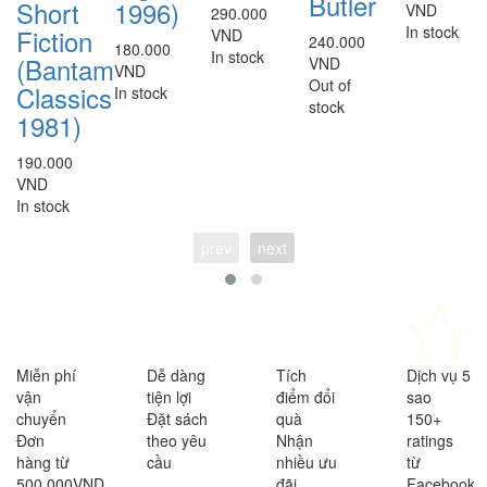
Butler
Short
1996)
VND
290.000
In stock
Fiction
VND
240.000
180.000
In stock
(Bantam
VND
VND
Out of
Classics
In stock
stock
1981)
190.000
VND
In stock
prev
next
Miễn phí
Dễ dàng
Tích
Dịch vụ 5
vận
tiện lợi
điểm đổi
sao
chuyển
Đặt sách
quà
150+
Đơn
theo yêu
Nhận
ratings
hàng từ
cầu
nhiều ưu
từ
500,000VND
đãi
Facebook