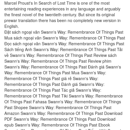
Marcel Proust's In Search of Lost Time is one of the most
entertaining reading experiences in any language and arguably
the finest novel of the twentieth century. But since its original
prewar translation there has been no completely new version in
English.
Đặt sách ngoại văn Swann's Way: Remembrance Of Things Past
Mua sách ngoại văn Swann's Way: Remembrance Of Things Past
Đọc sách ngoại văn Swann's Way: Remembrance Of Things Past
Sách tiếng Anh Swann's Way: Remembrance Of Things Past Tải
về Swann's Way: Remembrance Of Things Past Review sách
Swann's Way: Remembrance Of Things Past Review phim
Swann's Way: Remembrance Of Things Past Đánh giá Swann's
Way: Remembrance Of Things Past Mua Swann's Way:
Remembrance Of Things Past giá rẻ Swann's Way:
Remembrance Of Things Past Đánh giá Swann's Way:
Remembrance Of Things Past Tác giả Swann's Way:
Remembrance Of Things Past Tiki Swann's Way: Remembrance
Of Things Past Fahasa Swann's Way: Remembrance Of Things
Past Shopee Swann's Way: Remembrance Of Things Past
Amazon Swann's Way: Remembrance Of Things Past Download
PDF Swann's Way: Remembrance Of Things Past Download
epub Swann's Way: Remembrance Of Things Past Ebook