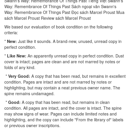
Swann's Way: Remembrance Of Things Past Tiếng Việt Swann's
Way: Remembrance Of Things Past Sách ngoại văn Swann's
Way: Remembrance Of Things Past Đọc sách Marcel Proust Mua
sách Marcel Proust Review sách Marcel Proust
We based our evaluation of book condition on the following
criteria:
*
New:
Just like it sounds. A brand-new, unused, unread copy in
perfect condition.
*
Like New:
An apparently unread copy in perfect condition. Dust
cover is intact; pages are clean and are not marred by notes or
folds of any kind.
*
Very Good:
A copy that has been read, but remains in excellent
condition. Pages are intact and are not marred by notes or
highlighting, but may contain a neat previous owner name. The
spine remains undamaged.
*
Good:
A copy that has been read, but remains in clean
condition. All pages are intact, and the cover is intact. The spine
may show signs of wear. Pages can include limited notes and
highlighting, and the copy can include "From the library of" labels
or previous owner inscriptions.