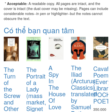
*
Acceptable:
A readable copy. All pages are intact, and the
cover is intact (the dust cover may be missing). Pages can include
considerable notes--in pen or highlighter--but the notes cannot
obscure the text.
Có thể bạn quan tâm
A
The
Cavafy
The
The
Spy
Iliad
Poems
Turn
Portrait
In
(Arcturus
(Every
of
of a
The
Classics)
Library
the
Lady
House
translated
POCK
Screw
(mass
Of
by
POETS
and
market,
Love
Samuel
Other
Signet
350.000