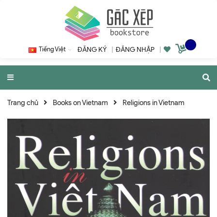
Tiếng Việt
ĐĂNG KÝ
|
ĐĂNG NHẬP
|
Trang chủ
Books on Vietnam
Religions in Vietnam