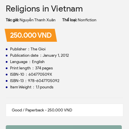
Religions in Vietnam
Tác giả:
Nguyễn Thanh Xuân
Thể loại:
Nonfiction
250.000 VND
Publisher ‏ : ‎ The Gioi
Publication date ‏ : ‎ January 1, 2012
Language ‏ : ‎ English
Print length ‏ : ‎ 374 pages
ISBN-10 ‏ : ‎ 604770509X
ISBN-13 ‏ : ‎ 978-6047705092
Item Weight ‏ : ‎ 1.1 pounds