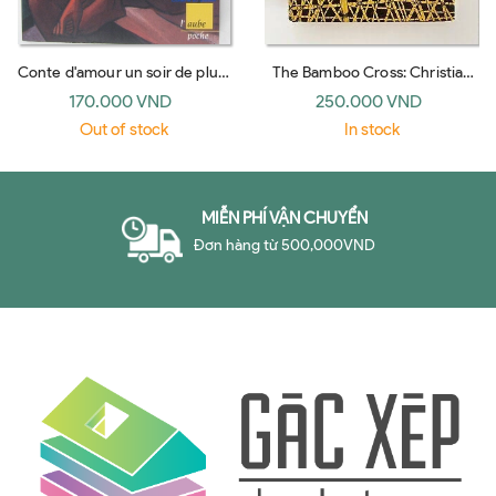
Conte d'amour un soir de pluie
The Bamboo Cross: Christian
(l'Aube)
Witness in the Jungles of Viet
170.000 VND
250.000 VND
Nam
Out of stock
In stock
MIỄN PHÍ VẬN CHUYỂN
Đơn hàng từ 500,000VND