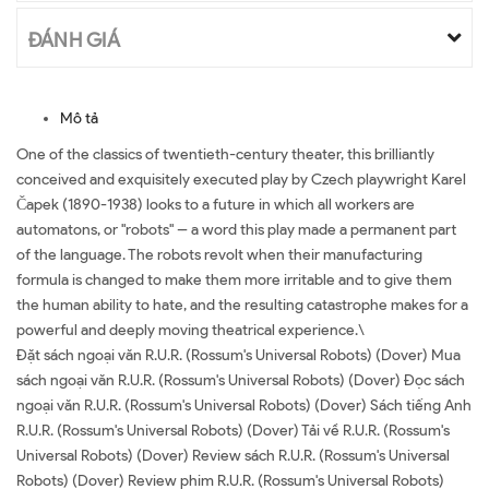
ĐÁNH GIÁ
Mô tả
One of the classics of twentieth-century theater, this brilliantly
conceived and exquisitely executed play by Czech playwright Karel
Čapek (1890-1938) looks to a future in which all workers are
automatons, or "robots" -- a word this play made a permanent part
of the language. The robots revolt when their manufacturing
formula is changed to make them more irritable and to give them
the human ability to hate, and the resulting catastrophe makes for a
powerful and deeply moving theatrical experience.\
Đặt sách ngoại văn R.U.R. (Rossum's Universal Robots) (Dover) Mua
sách ngoại văn R.U.R. (Rossum's Universal Robots) (Dover) Đọc sách
ngoại văn R.U.R. (Rossum's Universal Robots) (Dover) Sách tiếng Anh
R.U.R. (Rossum's Universal Robots) (Dover) Tải về R.U.R. (Rossum's
Universal Robots) (Dover) Review sách R.U.R. (Rossum's Universal
Robots) (Dover) Review phim R.U.R. (Rossum's Universal Robots)