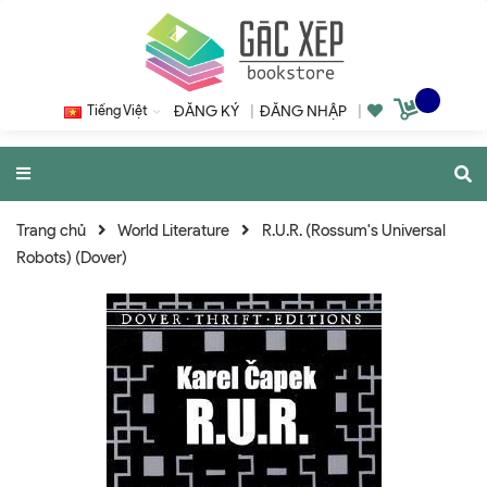
Tiếng Việt
ĐĂNG KÝ
|
ĐĂNG NHẬP
|
Trang chủ
World Literature
R.U.R. (Rossum's Universal
Robots) (Dover)