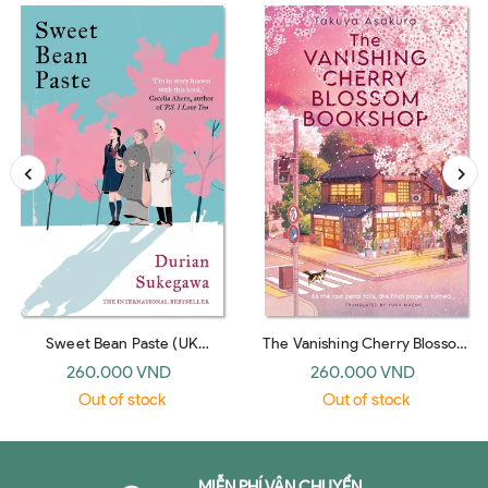
Sweet Bean Paste (UK
The Vanishing Cherry Blossom
paperback)
Bookshop (UK paperback)
260.000 VND
260.000 VND
Out of stock
Out of stock
MIỄN PHÍ VẬN CHUYỂN