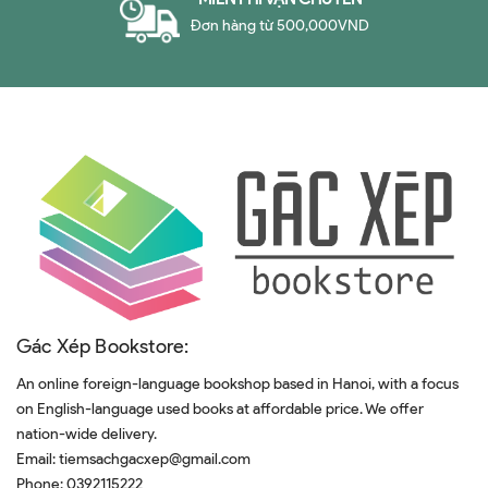
Đơn hàng từ 500,000VND
Gác Xép Bookstore:
An online foreign-language bookshop based in Hanoi, with a focus
on English-language used books at affordable price. We offer
nation-wide delivery.
Email:
tiemsachgacxep@gmail.com
Phone:
0392115222