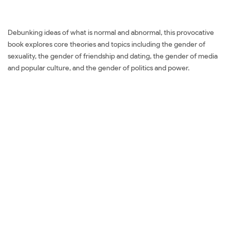
Debunking ideas of what is normal and abnormal, this provocative
book explores core theories and topics including the gender of
sexuality, the gender of friendship and dating, the gender of media
and popular culture, and the gender of politics and power.
Mua sách Questioning
Gender: A Sociological
Exploration
Đặt sách ngoại văn Questioning Gender: A Sociological Exploration
Mua sách ngoại văn Questioning Gender: A Sociological Exploration
Đọc sách ngoại văn Questioning Gender: A Sociological Exploration
Sách tiếng Anh Questioning Gender: A Sociological Exploration Tải
về Questioning Gender: A Sociological Exploration Review sách
Questioning Gender: A Sociological Exploration Review phim