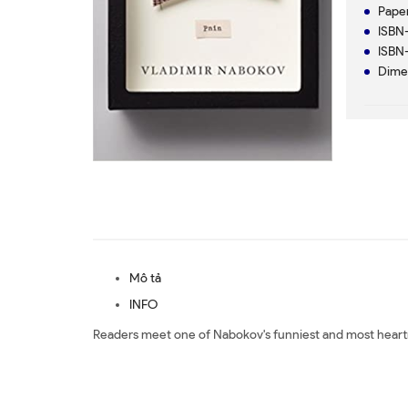
Paper
ISBN-
ISBN-
Dimen
Mô tả
INFO
Readers meet one of Nabokov's funniest and most heartre
Mua sách Pnin