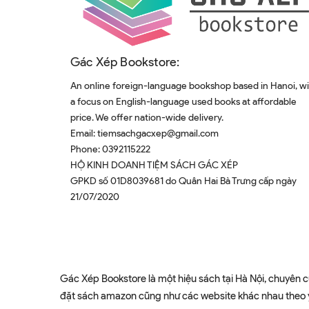
Gác Xép Bookstore:
An online foreign-language bookshop based in Hanoi, w
a focus on English-language used books at affordable
price. We offer nation-wide delivery.
Email:
tiemsachgacxep@gmail.com
Phone:
0392115222
HỘ KINH DOANH TIỆM SÁCH GÁC XÉP
GPKD số 01D8039681 do Quân Hai Bà Trưng cấp ngày
21/07/2020
Gác Xép Bookstore là một hiệu sách tại Hà Nội, chuyên c
đặt sách amazon cũng như các website khác nhau theo yê