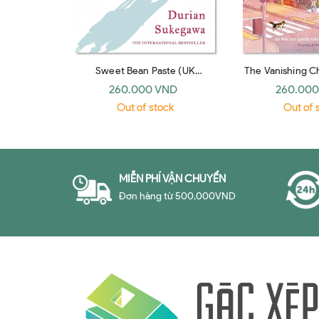
Sweet Bean Paste (UK
The Vanishing C
paperback)
Bookshop (UK
260.000 VND
260.000
Out of stock
Out of 
MIỄN PHÍ VẬN CHUYỂN
Đơn hàng từ 500,000VND