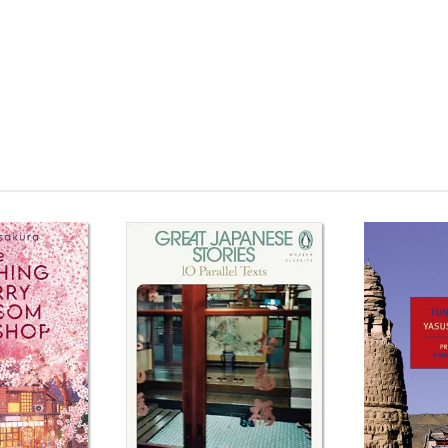
h ngoại văn Pnin Sách tiếng Anh Pnin Tải về Pnin Review sách Pnin Revie
mazon Pnin Download PDF Pnin Download epub Pnin Ebook Pnin Tiếng Việt 
a sách Pnin