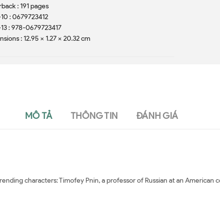
back : 191 pages
10 : 0679723412
13 : 978-0679723417
sions : 12.95 x 1.27 x 20.32 cm
MÔ TẢ
THÔNG TIN
ĐÁNH GIÁ
nding characters: Timofey Pnin, a professor of Russian at an American c