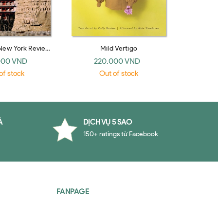
New York Review
Mild Vertigo
The Pengu
 Classics)
Poetry
000 VND
220.000 VND
39
(Pen
of stock
Out of stock
O
À
DỊCH VỤ 5 SAO
150+ ratings từ Facebook
FANPAGE