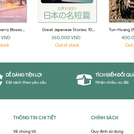
herry Blossom
Great Japanese Stories: 10
Tun-Huang (
 paperback)
Parallel Texts
Books
 VND
360.000 VND
400.
stock
Out of stock
Out 
DỄ DÀNG TIỆN LỢI
TÍCH ĐIỂM ĐỔI QU
Đặt sách theo yêu cầu
Nhận nhiều ưu đãi
THÔNG TIN CHI TIẾT
CHÍNH SÁCH
Về chúng tôi
Quy định sử dụng