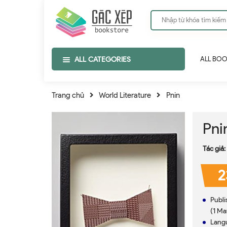
ALL CATEGORIES
ALL BO
Trang chủ
World Literature
Pnin
Pni
Tác giả:
2
Publi
(1 Ma
Langu