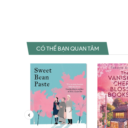
Đặt sách ngoại văn Pnin Mua sách ngoại văn Pnin Đọc sác
Pnin Tác giả Pnin Tiki Pnin Fahasa Pnin Shopee Pnin A
sách Vladimir Nabokov Review sách Vladimir NabokovMu
CÓ THỂ BẠN QUAN TÂM