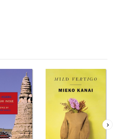
w phim Pnin Đánh giá Pnin Mua Pnin giá rẻ Pnin Đánh giá
Pnin Sách ngoại văn Pnin Đọc sách Vladimir Nabokov Mua