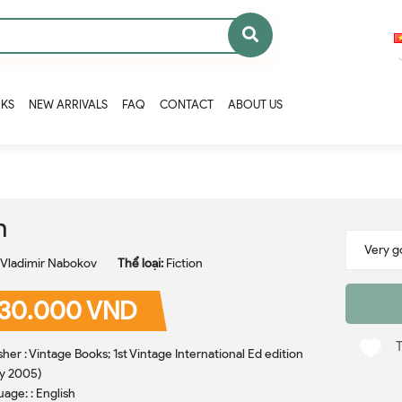
OKS
NEW ARRIVALS
FAQ
CONTACT
ABOUT US
n
Vladimir Nabokov
Thể loại:
Fiction
30.000 VND
sher : Vintage Books; 1st Vintage International Ed edition
y 2005)
age: : English