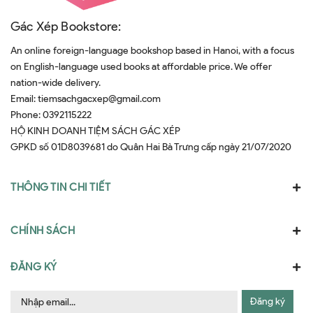
Gác Xép Bookstore:
An online foreign-language bookshop based in Hanoi, with a focus
on English-language used books at affordable price. We offer
nation-wide delivery.
Email:
tiemsachgacxep@gmail.com
Phone:
0392115222
HỘ KINH DOANH TIỆM SÁCH GÁC XÉP
GPKD số 01D8039681 do Quân Hai Bà Trưng cấp ngày 21/07/2020
THÔNG TIN CHI TIẾT
CHÍNH SÁCH
ĐĂNG KÝ
Đăng ký