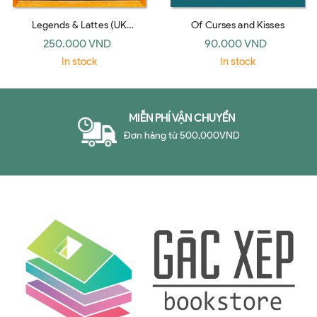
Legends & Lattes (UK
Of Curses and Kisses
paperback)
250.000 VND
90.000 VND
In stock
In stock
MIỄN PHÍ VẬN CHUYỂN
Đơn hàng từ 500,000VND