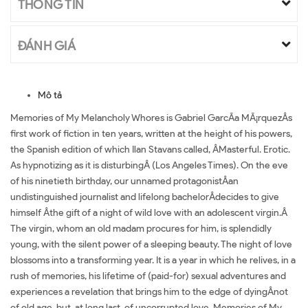
THÔNG TIN
ĐÁNH GIÁ
Mô tả
Memories of My Melancholy Whores is Gabriel GarcÃ­a MÃ¡rquezÂs
first work of fiction in ten years, written at the height of his powers,
the Spanish edition of which Ilan Stavans called, ÂMasterful. Erotic.
As hypnotizing as it is disturbingÂ (Los Angeles Times). On the eve
of his ninetieth birthday, our unnamed protagonistÂan
undistinguished journalist and lifelong bachelorÂdecides to give
himself Âthe gift of a night of wild love with an adolescent virgin.Â
The virgin, whom an old madam procures for him, is splendidly
young, with the silent power of a sleeping beauty. The night of love
blossoms into a transforming year. It is a year in which he relives, in a
rush of memories, his lifetime of (paid-for) sexual adventures and
experiences a revelation that brings him to the edge of dyingÂnot
of old age, but, at long last, of uncorrupted love. Memories of My