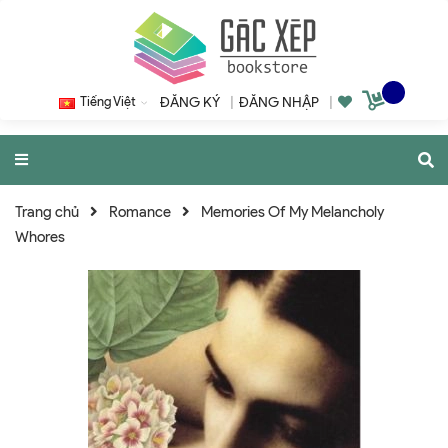
Tiếng Việt
ĐĂNG KÝ
|
ĐĂNG NHẬP
|
Trang chủ
Romance
Memories Of My Melancholy
Whores