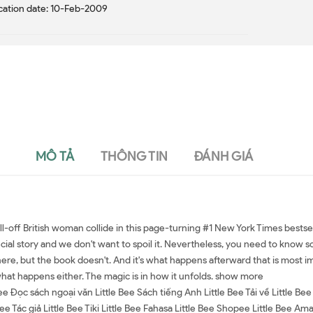
cation date: 10-Feb-2009
MÔ TẢ
THÔNG TIN
ĐÁNH GIÁ
ll-off British woman collide in this page-turning #1 New York Times bestse
ecial story and we don't want to spoil it. Nevertheless, you need to know som
there, but the book doesn't. And it's what happens afterward that is most im
what happens either. The magic is in how it unfolds. show more
ee Đọc sách ngoại văn Little Bee Sách tiếng Anh Little Bee Tải về Little Be
e Bee Tác giả Little Bee Tiki Little Bee Fahasa Little Bee Shopee Little Be