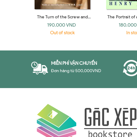
The Turn of the Screw and
The Portrait of
Other Short Fiction (Bantam
market, Sig
190.000 VND
180.000
Classics 1981)
Out of stock
In st
MIỄN PHÍ VẬN CHUYỂN
Đơn hàng từ 500,000VND