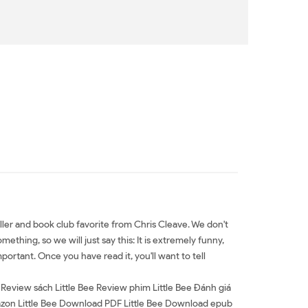
ller and book club favorite from Chris Cleave. We don't
ething, so we will just say this: It is extremely funny,
portant. Once you have read it, you'll want to tell
e Review sách Little Bee Review phim Little Bee Đánh giá
e Amazon Little Bee Download PDF Little Bee Download epub