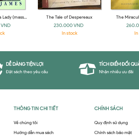
 a Lady (mass
The Tale of Despereaux
The Miracul
net 1996)
Edwar
 VND
230.000 VND
260.
ock
In stock
In
DỄ DÀNG TIỆN LỢI
TÍCH ĐIỂM ĐỔI QU
Đặt sách theo yêu cầu
Nhận nhiều ưu đãi
THÔNG TIN CHI TIẾT
CHÍNH SÁCH
Về chúng tôi
Quy định sử dụng
Hướng dẫn mua sách
Chính sách bảo mật