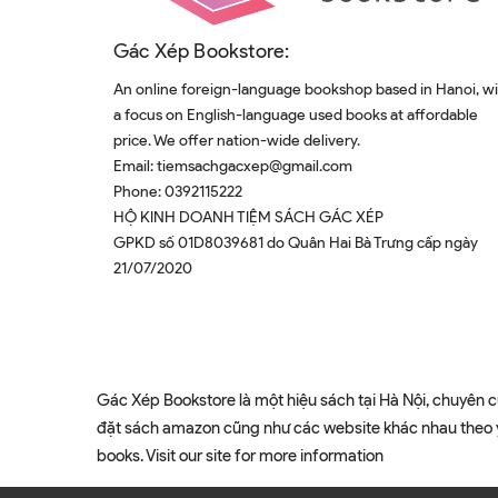
Gác Xép Bookstore:
An online foreign-language bookshop based in Hanoi, w
a focus on English-language used books at affordable
price. We offer nation-wide delivery.
Email:
tiemsachgacxep@gmail.com
Phone:
0392115222
HỘ KINH DOANH TIỆM SÁCH GÁC XÉP
GPKD số 01D8039681 do Quân Hai Bà Trưng cấp ngày
21/07/2020
Gác Xép Bookstore là một hiệu sách tại Hà Nội, chuyên c
đặt sách amazon cũng như các website khác nhau theo yê
books. Visit our site for more information