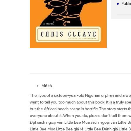
Publi
Mô tả
The lives of a sixteen-year-old Nigerian orphan and a we
want to tell you too much about this book. It is a truly sp
but the African beach scene is horrific. The story starts 
everyone about it. When you do, please don't tell them 
Đặt sách ngoại văn Little Bee Mua sách ngoại văn Little B
Little Bee Mua Little Bee giá rẻ Little Bee Đánh giá Littl