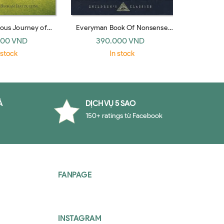
ous Journey of
Everyman Book Of Nonsense
A Spy In
d Tulane
Verse (Everyman's Library
000 VND
390.000 VND
29
CHILDREN'S CLASSICS)
 stock
In stock
À
DỊCH VỤ 5 SAO
150+ ratings từ Facebook
FANPAGE
INSTAGRAM