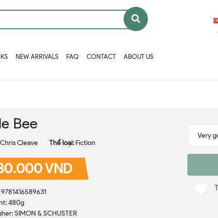
OKS
NEW ARRIVALS
FAQ
CONTACT
ABOUT US
tle Bee
Chris Cleave
Thể loại:
Fiction
30.000 VND
: 9781416589631
ht: 480g
isher: SIMON & SCHUSTER