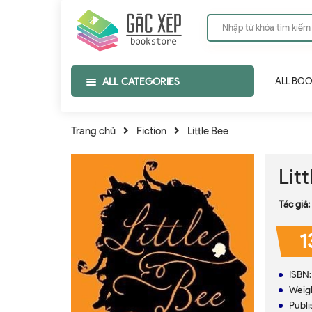
ALL CATEGORIES
ALL BO
Trang chủ
Fiction
Little Bee
Lit
Tác giả:
1
ISBN
Weig
Publ