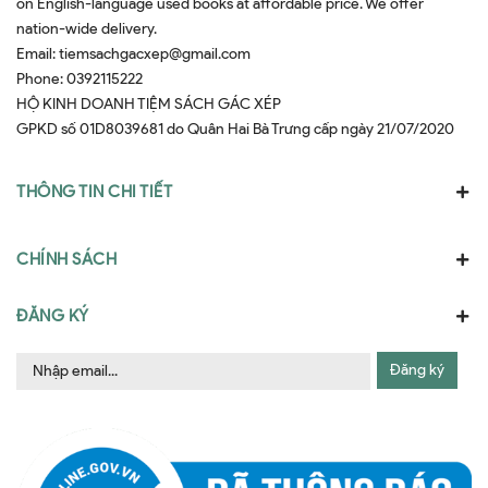
on English-language used books at affordable price. We offer
nation-wide delivery.
Email:
tiemsachgacxep@gmail.com
Phone:
0392115222
HỘ KINH DOANH TIỆM SÁCH GÁC XÉP
GPKD số 01D8039681 do Quân Hai Bà Trưng cấp ngày 21/07/2020
THÔNG TIN CHI TIẾT
CHÍNH SÁCH
ĐĂNG KÝ
Đăng ký