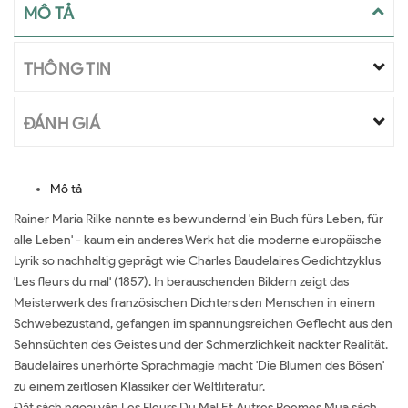
MÔ TẢ
THÔNG TIN
ĐÁNH GIÁ
Mô tả
Rainer Maria Rilke nannte es bewundernd 'ein Buch fürs Leben, für
alle Leben' - kaum ein anderes Werk hat die moderne europäische
Lyrik so nachhaltig geprägt wie Charles Baudelaires Gedichtzyklus
'Les fleurs du mal' (1857). In berauschenden Bildern zeigt das
Meisterwerk des französischen Dichters den Menschen in einem
Schwebezustand, gefangen im spannungsreichen Geflecht aus den
Sehnsüchten des Geistes und der Schmerzlichkeit nackter Realität.
Baudelaires unerhörte Sprachmagie macht 'Die Blumen des Bösen'
zu einem zeitlosen Klassiker der Weltliteratur.
Đặt sách ngoại văn Les Fleurs Du Mal Et Autres Poemes Mua sách