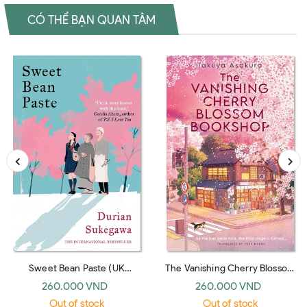
CÓ THỂ BẠN QUAN TÂM
Sweet Bean Paste (UK
The Vanishing Cherry Blossom
paperback)
Bookshop (UK paperback)
260.000 VND
260.000 VND
Out of stock
Out of stock