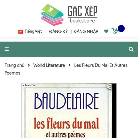
Tiếng Việt
ĐĂNG KÝ
|
ĐĂNG NHẬP
|
Trang chủ
World Literature
Les Fleurs Du Mal Et Autres
Poemes