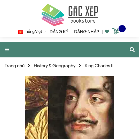
Tiếng Việt
ĐĂNG KÝ
|
ĐĂNG NHẬP
|
Trang chủ
History & Geography
King Charles II