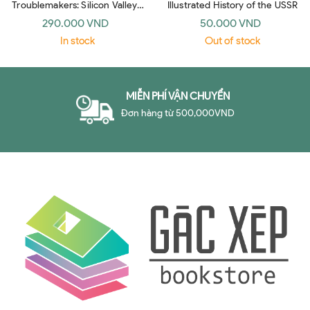
Troublemakers: Silicon Valley's
Illustrated History of the USSR
Coming Of Age
290.000 VND
50.000 VND
In stock
Out of stock
MIỄN PHÍ VẬN CHUYỂN
Đơn hàng từ 500,000VND