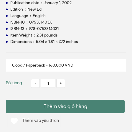
Publication date ‏ : ‎ January 1, 2002
Edition ‏ : ‎ New Ed
Language ‏ : ‎ English
ISBN-10 ‏ : ‎ 075381403X
ISBN-13 ‏ : ‎ 978-0753814031
Item Weight ‏ : ‎ 2.31 pounds
Dimensions ‏ : ‎ 5.04 x 1.81 x 7.72 inches
Số lượng
-
+
Thêm vào giỏ hàng
Thêm vào yêu thích