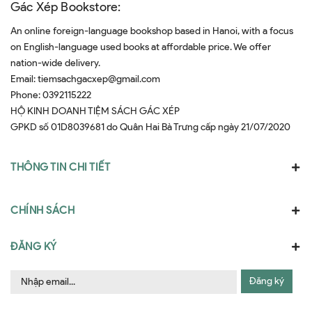
Gác Xép Bookstore:
An online foreign-language bookshop based in Hanoi, with a focus
on English-language used books at affordable price. We offer
nation-wide delivery.
Email:
tiemsachgacxep@gmail.com
Phone:
0392115222
HỘ KINH DOANH TIỆM SÁCH GÁC XÉP
GPKD số 01D8039681 do Quân Hai Bà Trưng cấp ngày 21/07/2020
THÔNG TIN CHI TIẾT
CHÍNH SÁCH
ĐĂNG KÝ
Đăng ký