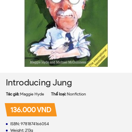
Introducing Jung
Tác giả:
Maggie Hyde
Thể loại:
Nonfiction
136.000 VND
ISBN: 9781874166054
Weight: 213g