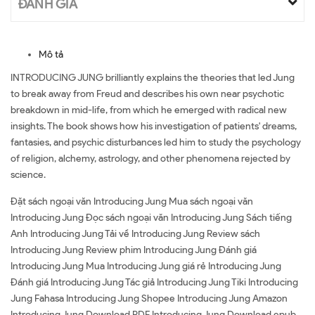
ĐÁNH GIÁ
Mô tả
INTRODUCING JUNG brilliantly explains the theories that led Jung
to break away from Freud and describes his own near psychotic
breakdown in mid-life, from which he emerged with radical new
insights. The book shows how his investigation of patients' dreams,
fantasies, and psychic disturbances led him to study the psychology
of religion, alchemy, astrology, and other phenomena rejected by
science.
Đặt sách ngoại văn Introducing Jung Mua sách ngoại văn
Introducing Jung Đọc sách ngoại văn Introducing Jung Sách tiếng
Anh Introducing Jung Tải về Introducing Jung Review sách
Introducing Jung Review phim Introducing Jung Đánh giá
Introducing Jung Mua Introducing Jung giá rẻ Introducing Jung
Đánh giá Introducing Jung Tác giả Introducing Jung Tiki Introducing
Jung Fahasa Introducing Jung Shopee Introducing Jung Amazon
Introducing Jung Download PDF Introducing Jung Download epub