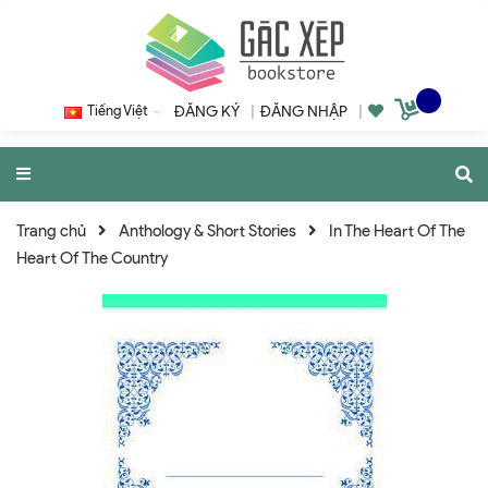
Tiếng Việt
ĐĂNG KÝ
|
ĐĂNG NHẬP
|
Trang chủ
Anthology & Short Stories
In The Heart Of The
Heart Of The Country