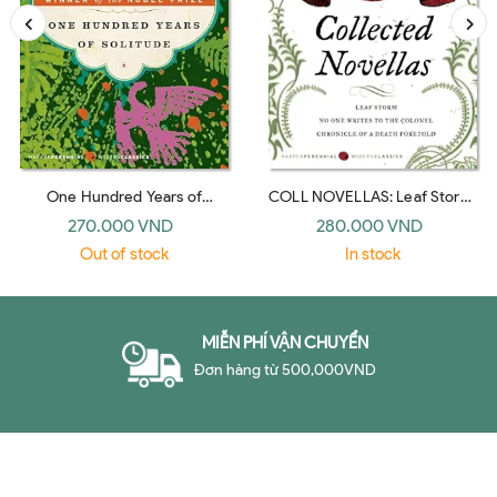
One Hundred Years of
COLL NOVELLAS: Leaf Storm,
Solitude: A Novel (Harper
No One Writes to the Colonel,
270.000 VND
280.000 VND
Perennial Modern Classics)
Chronicle of a Death Foretold
Out of stock
In stock
(Perennial Classics)
MIỄN PHÍ VẬN CHUYỂN
Đơn hàng từ 500,000VND