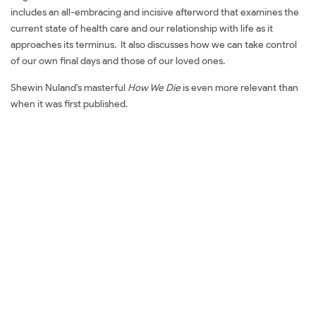
includes an all-embracing and incisive afterword that examines the
current state of health care and our relationship with life as it
approaches its terminus. It also discusses how we can take control
of our own final days and those of our loved ones.
Shewin Nuland's masterful
How We Die
is even more relevant than
when it was first published.
Mua sách How We Die:
Reflections on Life's Final
Chapter
Đặt sách ngoại văn How We Die: Reflections on Life's Final Chapter
Mua sách ngoại văn How We Die: Reflections on Life's Final Chapter
Đọc sách ngoại văn How We Die: Reflections on Life's Final Chapter
Sách tiếng Anh How We Die: Reflections on Life's Final Chapter Tải
về How We Die: Reflections on Life's Final Chapter Review sách How