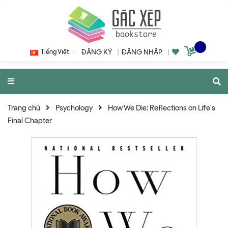
Tiếng Việt
ĐĂNG KÝ
|
ĐĂNG NHẬP
|
Trang chủ
Psychology
How We Die: Reflections on Life's
Final Chapter