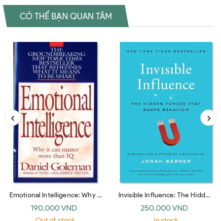
CÓ THỂ BẠN QUAN TÂM
Emotional Intelligence: Why It
Invisible Influence: The Hidden
Can Matter More Than IQ
Forces that Shape Behavior
190.000 VND
250.000 VND
(Bantam Dell)
(UK paperback)
Out of stock
In stock