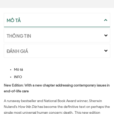
MÔ TẢ
THÔNG TIN
ĐÁNH GIÁ
Mô tả
INFO
New Edition
:
With a new chapter addressing contemporary issues in
end-of-life care
A runaway bestseller and National Book Award winner, Sherwin
Nuland's
How We Die
has become the definitive text on perhaps the
single most universal human concern: death. This new edition