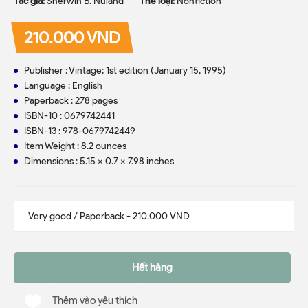
Tác giả:
Sherwin B. Nuland
Thể loại:
Nonfiction
210.000 VND
Publisher : Vintage; 1st edition (January 15, 1995)
Language : English
Paperback : 278 pages
ISBN-10 : 0679742441
ISBN-13 : 978-0679742449
Item Weight : 8.2 ounces
Dimensions : 5.15 x 0.7 x 7.98 inches
Hết hàng
Thêm vào yêu thích