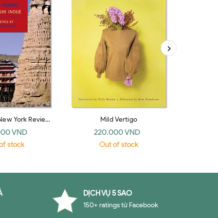
New York Review
Mild Vertigo
The Pengu
 Classics)
Poetry
000 VND
220.000 VND
39
(Pen
of stock
Out of stock
O
À
DỊCH VỤ 5 SAO
150+ ratings từ Facebook