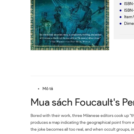
ISBN-
ISBN-
Item 
Dimen
Mô tả
Mua sách Foucault's P
Bored with their work, three Milanese editors cook up "t
produces a map indicating the geographical point from whi
the joke becomes all too real, and when occult groups, incl