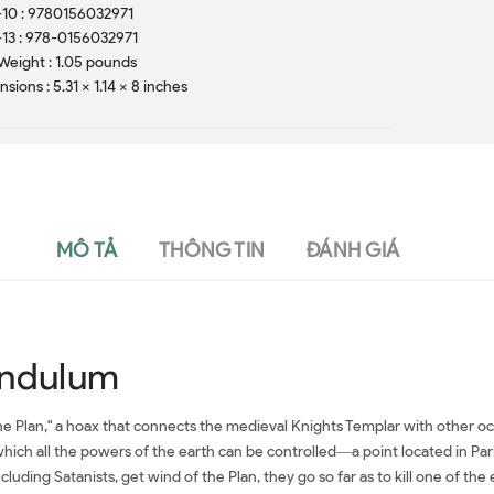
10 : 9780156032971
13 : 978-0156032971
Weight : 1.05 pounds
sions : 5.31 x 1.14 x 8 inches
MÔ TẢ
THÔNG TIN
ĐÁNH GIÁ
endulum
he Plan," a hoax that connects the medieval Knights Templar with other o
ch all the powers of the earth can be controlled―a point located in Paris
uding Satanists, get wind of the Plan, they go so far as to kill one of the e