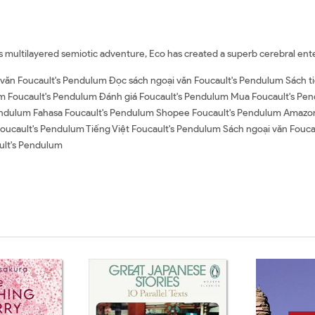
is multilayered semiotic adventure, Eco has created a superb cerebral ent
văn Foucault's Pendulum Đọc sách ngoại văn Foucault's Pendulum Sách ti
Foucault's Pendulum Đánh giá Foucault's Pendulum Mua Foucault's Pendu
 Pendulum Fahasa Foucault's Pendulum Shopee Foucault's Pendulum Amazo
cault's Pendulum Tiếng Việt Foucault's Pendulum Sách ngoại văn Fouc
ult's Pendulum