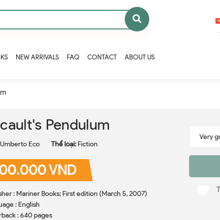
OKS
NEW ARRIVALS
FAQ
CONTACT
ABOUT US
um
cault's Pendulum
Umberto Eco
Thể loại:
Fiction
00.000 VND
sher : Mariner Books; First edition (March 5, 2007)
age : English
back : 640 pages