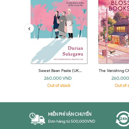
Sweet Bean Paste (UK
The Vanishing C
paperback)
Bookshop (UK
260.000 VND
260.000
Out of stock
Out of 
MIỄN PHÍ VẬN CHUYỂN
Đơn hàng từ 500,000VND