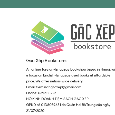
Gác Xép Bookstore:
An online foreign-language bookshop based in Hanoi, w
a focus on English-language used books at affordable
price. We offer nation-wide delivery.
Email:
tiemsachgacxep@gmail.com
Phone:
0392115222
HỘ KINH DOANH TIỆM SÁCH GÁC XÉP
GPKD số 01D8039681 do Quân Hai Bà Trưng cấp ngày
21/07/2020