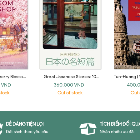
herry Blossom
Great Japanese Stories: 10
Tun-Huang (
 paperback)
Parallel Texts
Books
 VND
360.000 VND
400.
stock
Out of stock
Out 
DỄ DÀNG TIỆN LỢI
TÍCH ĐIỂM ĐỔI QU
Đặt sách theo yêu cầu
Nhận nhiều ưu đãi