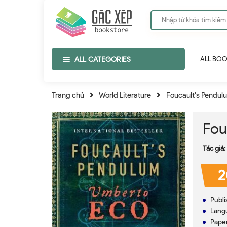
ALL CATEGORIES
ALL BO
Trang chủ
World Literature
Foucault's Pendul
Fou
Tác giả:
2
Publi
Langu
Paper