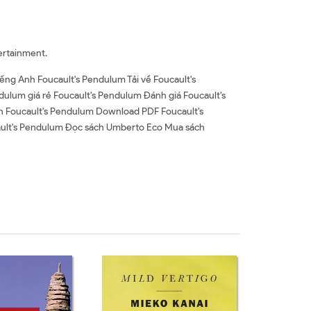
ertainment.
ếng Anh Foucault's Pendulum Tải về Foucault's
lum giá rẻ Foucault's Pendulum Đánh giá Foucault's
n Foucault's Pendulum Download PDF Foucault's
ault's Pendulum Đọc sách Umberto Eco Mua sách