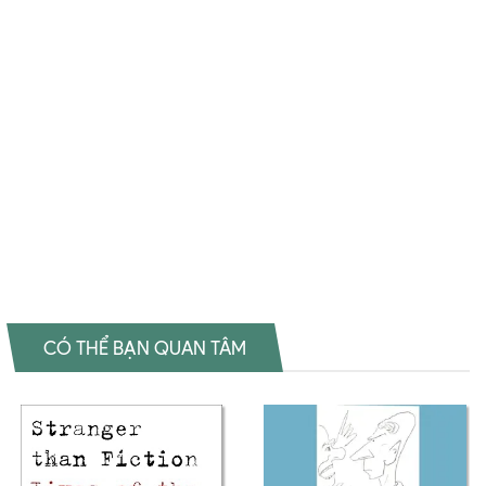
Essays in Film Theory giá rẻ Film Form: Essays in Film Theory Đánh
giá Film Form: Essays in Film Theory Tác giả Film Form: Essays in Film
Theory Tiki Film Form: Essays in Film Theory Fahasa Film Form: Essays
in Film Theory Shopee Film Form: Essays in Film Theory Amazon Film
Form: Essays in Film Theory Download PDF Film Form: Essays in Film
Theory Download epub Film Form: Essays in Film Theory Ebook Film
Form: Essays in Film Theory Tiếng Việt Film Form: Essays in Film
Theory Sách ngoại văn Film Form: Essays in Film Theory Đọc sách
Sergei Eisenstein Mua sách Sergei Eisenstein Review sách Sergei
Eisenstein
CÓ THỂ BẠN QUAN TÂM