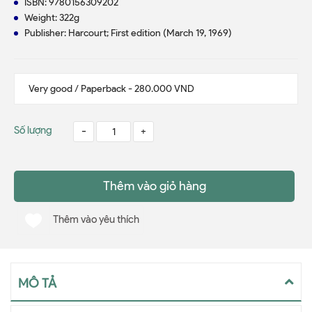
ISBN:
9780156309202
Weight: 322g
Publisher: Harcourt; First edition (March 19, 1969)
Số lượng
-
+
Thêm vào giỏ hàng
Thêm vào yêu thích
MÔ TẢ