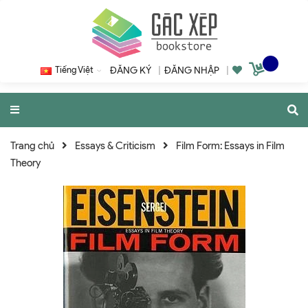
Tiếng Việt
ĐĂNG KÝ
|
ĐĂNG NHẬP
|
Trang chủ
Essays & Criticism
Film Form: Essays in Film
Theory