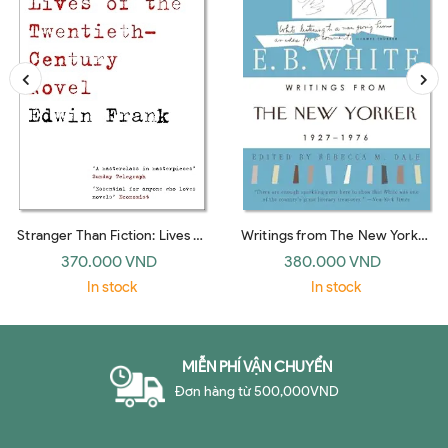
Stranger Than Fiction: Lives of
Writings from The New Yorker
the Twentieth-Century Novel
1927-1976: E. B. White
370.000 VND
380.000 VND
(Vintage)
In stock
In stock
MIỄN PHÍ VẬN CHUYỂN
Đơn hàng từ 500,000VND