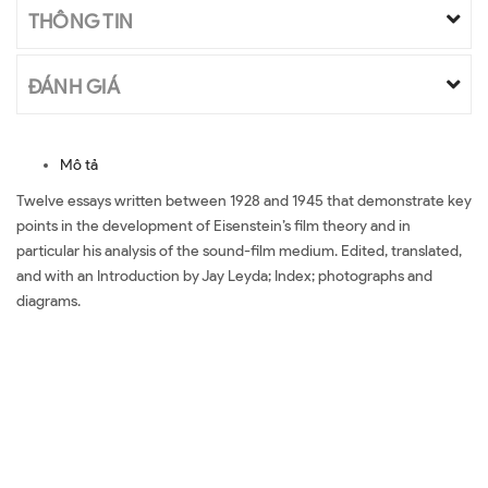
THÔNG TIN
ĐÁNH GIÁ
Mô tả
Twelve essays written between 1928 and 1945 that demonstrate key
points in the development of Eisenstein’s film theory and in
particular his analysis of the sound-film medium. Edited, translated,
and with an Introduction by Jay Leyda; Index; photographs and
diagrams.
Đặt sách ngoại văn Film Form: Essays in Film Theory Mua sách ngoại
văn Film Form: Essays in Film Theory Đọc sách ngoại văn Film Form:
Essays in Film Theory Sách tiếng Anh Film Form: Essays in Film
Theory Tải về Film Form: Essays in Film Theory Review sách Film
Form: Essays in Film Theory Review phim Film Form: Essays in Film
Theory Đánh giá Film Form: Essays in Film Theory Mua Film Form: