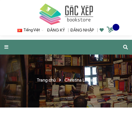
Tiếng Việt
ĐĂNG KÝ
|
ĐĂNG NHẬP
|
Trang chủ
Christina Lauren