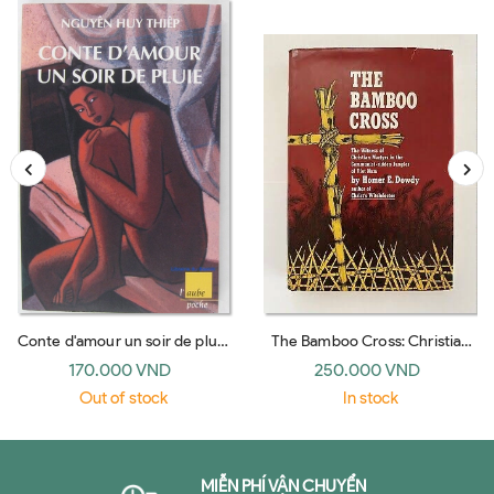
Conte d'amour un soir de pluie
The Bamboo Cross: Christian
(l'Aube)
Witness in the Jungles of Viet
170.000 VND
250.000 VND
Nam
Out of stock
In stock
MIỄN PHÍ VẬN CHUYỂN