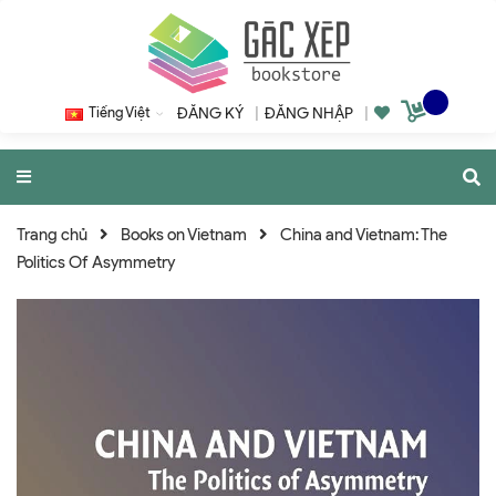
Tiếng Việt
ĐĂNG KÝ
|
ĐĂNG NHẬP
|
Trang chủ
Books on Vietnam
China and Vietnam: The
Politics Of Asymmetry