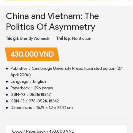
China and Vietnam: The
Politics Of Asymmetry
Tác giả:
Brantly Womack
Thể loại:
Nonfiction
430.000 VND
Publisher ‏ : ‎ Cambridge University Press; Illustrated edition (27
April 2006)
Language ‏ : ‎ English
Paperback ‏ : ‎ 296 pages
ISBN-10 ‏ : ‎ 0521618347
ISBN-13 ‏ : ‎ 978-0521618342
Dimensions ‏ : ‎ 15.19 x 1.7 x 22.81 cm