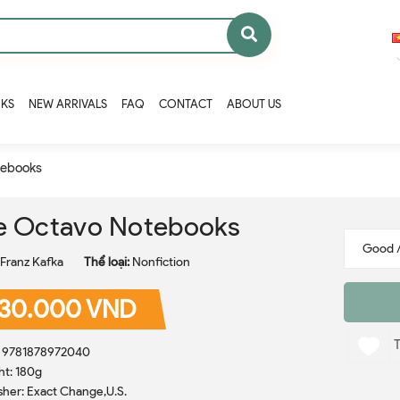
OKS
NEW ARRIVALS
FAQ
CONTACT
ABOUT US
tebooks
e Octavo Notebooks
Franz Kafka
Thể loại:
Nonfiction
30.000 VND
: 9781878972040
t: 180g
sher: Exact Change,U.S.