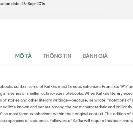
cation date: 26-Sep-2016
MÔ TẢ
THÔNG TIN
ĐÁNH GIÁ
tebooks contain some of Kafka's most famous aphorisms From late 1917 unti
in a series of smaller, octavo-size notebooks. When Kafka's literary execu
f stories and other literary writings―because, he wrote, “notations of a 
 little known and yet are among the most characteristic and brilliantly 
a's most famous aphorisms within their original context. This edition of 
screpancies of sequence. Followers of Kafka will require this book and wil
oại văn Blue Octavo Notebooks Đọc sách ngoại văn Blue Octavo Notebook