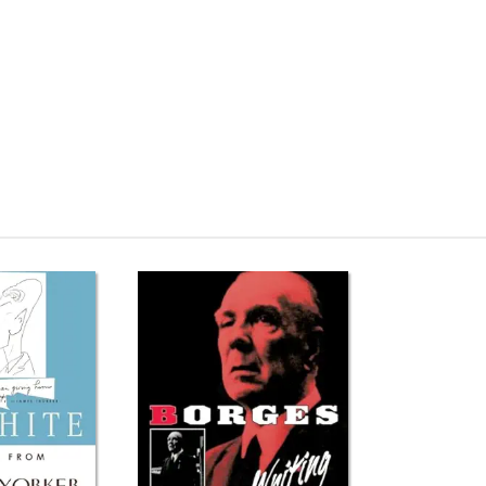
Review phim Blue Octavo Notebooks Đánh giá Blue Octavo Notebooks Mu
ue Octavo Notebooks Tiki Blue Octavo Notebooks Fahasa Blue Octavo N
 Download epub Blue Octavo Notebooks Ebook Blue Octavo Notebooks T
 Kafka Review sách Franz Kafka