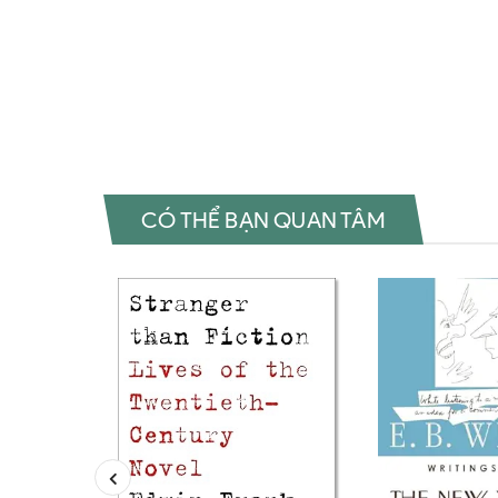
Octavo Notebooks Review sách Blue Octavo Notebooks 
Notebooks Đánh giá Blue Octavo Notebooks Tác giả Bl
Octavo Notebooks Download PDF Blue Octavo Notebooks
Octavo Notebooks Đọc sách Franz Kafka Mua sách Franz
CÓ THỂ BẠN QUAN TÂM