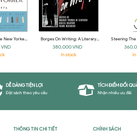
he New Yorker
Borges On Writing: A Literary
Steering The
. B. White
Master's Columbia Seminars on
First-Century
 VND
380.000 VND
360.
Prose, Poetry, and the Art of
the Se
ock
In stock
In
Translation
DỄ DÀNG TIỆN LỢI
TÍCH ĐIỂM ĐỔI QU
Đặt sách theo yêu cầu
Nhận nhiều ưu đãi
THÔNG TIN CHI TIẾT
CHÍNH SÁCH