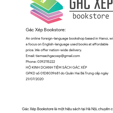
Gác Xép Bookstore:
An online foreign-language bookshop based in Hanoi, w
a focus on English-language used books at affordable
price. We offer nation-wide delivery.
Email:
tiemsachgacxep@gmail.com
Phone:
0392115222
HỘ KINH DOANH TIỆM SÁCH GÁC XÉP
GPKD số 01D8039681 do Quân Hai Bà Trưng cấp ngày
21/07/2020
Gác Xép Bookstore là một hiệu sách tại Hà Nội, chuyên c