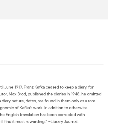
l June 1919, Franz Kafka ceased to keep a diary, for
tor, Max Brod, published the diaries in 1948, he omitted
diary nature, dates, are found in them only as a rare
gnomic of Kafka's work. In addition to otherwise
the English translation has been corrected with
l find it most rewarding.” –Library Journal.
s Sách tiếng Anh Blue Octavo Notebooks Tải về Blue