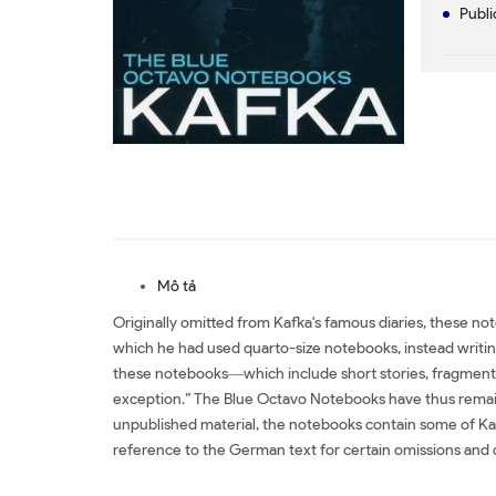
Publi
Mô tả
Originally omitted from Kafka's famous diaries, these no
which he had used quarto-size notebooks, instead writing 
these notebooks―which include short stories, fragments o
exception.” The Blue Octavo Notebooks have thus remained
unpublished material, the notebooks contain some of Kafk
reference to the German text for certain omissions and di
Đặt sách ngoại văn Blue Octavo Notebooks Mua sách ng