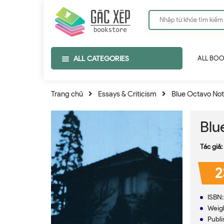
ALL CATEGORIES
ALL BO
Trang chủ
Essays & Criticism
Blue Octavo No
Blu
Tác giả:
2
ISBN
Weigh
Publi