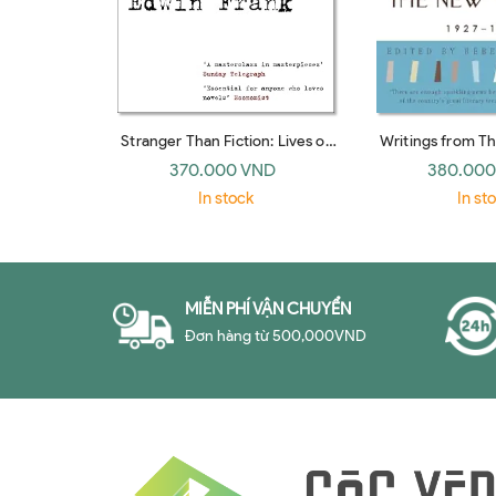
Stranger Than Fiction: Lives of
Writings from T
the Twentieth-Century Novel
1927-1976: E
370.000 VND
380.000
(Vintage)
In stock
In st
MIỄN PHÍ VẬN CHUYỂN
Đơn hàng từ 500,000VND