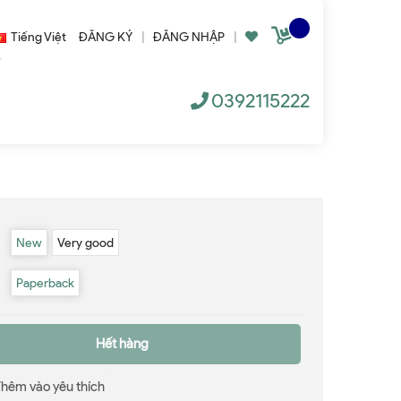
Tiếng Việt
ĐĂNG KÝ
|
ĐĂNG NHẬP
|
0392115222
New
Very good
Paperback
Hết hàng
Thêm vào yêu thích