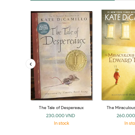
The Tale of Despereaux
The Miraculou
Edward 
230.000 VND
260.000
In stock
In st