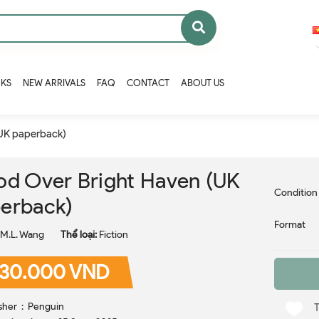
OKS
NEW ARRIVALS
FAQ
CONTACT
ABOUT US
(UK paperback)
od Over Bright Haven (UK
Condition
erback)
Format
M.L. Wang
Thể loại:
Fiction
30.000 VND
Publisher ‏ : ‎ Penguin