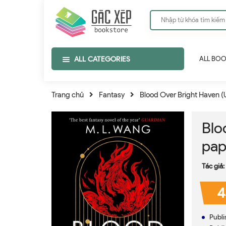
ALL CATEGORIES
ALL BO
Trang chủ
Fantasy
Blood Over Bright Haven 
Blo
pap
Tác giả:
4