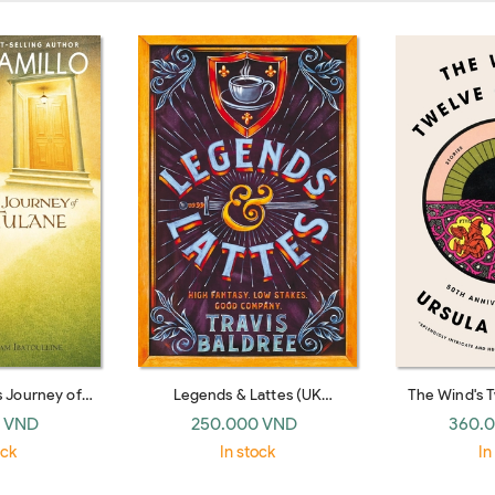
s Journey of
Legends & Lattes (UK
The Wind's 
Tulane
paperback)
S
 VND
250.000 VND
360.
ock
In stock
In