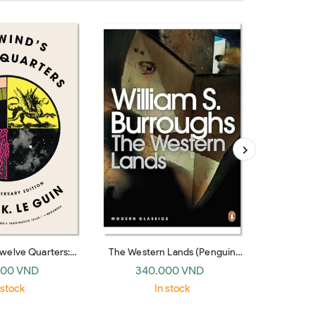
Twelve Quarters:
The Western Lands (Penguin
The Vanis
tories
Modern Classics)
Booksho
000 VND
340.000 VND
26
 stock
In stock
O