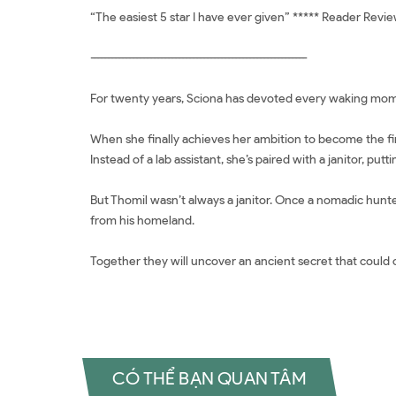
“The easiest 5 star I have ever given” ***** Reader Revi
-------------------------------------------------------------
For twenty years, Sciona has devoted every waking mome
When she finally achieves her ambition to become the fir
Instead of a lab assistant, she’s paired with a janitor, putti
But Thomil wasn’t always a janitor. Once a nomadic hunte
from his homeland.
Together they will uncover an ancient secret that could ch
CÓ THỂ BẠN QUAN TÂM