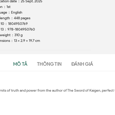
Publication date ‏ : ‎ 25 Sept. 2025
Edition ‏ : ‎ 1st
Language ‏ : ‎ English
Print length ‏ : ‎ 448 pages
ISBN-10 ‏ : ‎ 1804950769
ISBN-13 ‏ : ‎ 978-1804950760
Item weight ‏ : ‎ 310 g
Dimensions ‏ : ‎ 13 x 2.9 x 19.7 cm
MÔ TẢ
THÔNG TIN
ĐÁNH GIÁ
mits of truth and power from the author of The Sword of Kaigen, perfect f