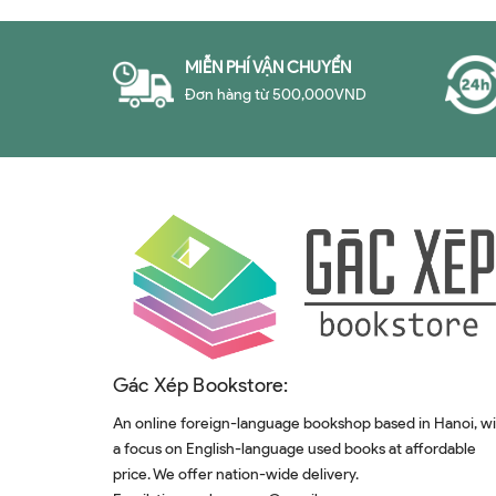
MIỄN PHÍ VẬN CHUYỂN
Đơn hàng từ 500,000VND
Gác Xép Bookstore:
An online foreign-language bookshop based in Hanoi, w
a focus on English-language used books at affordable
price. We offer nation-wide delivery.