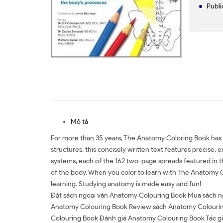
Publi
Mô tả
For more than 35 years, The Anatomy Coloring Book has b
structures, this concisely written text features precise,
systems, each of the 162 two-page spreads featured in th
of the body. When you color to learn with The Anatomy C
learning. Studying anatomy is made easy and fun!
Đặt sách ngoại văn Anatomy Colouring Book Mua sách n
Anatomy Colouring Book Review sách Anatomy Colourin
Colouring Book Đánh giá Anatomy Colouring Book Tác 