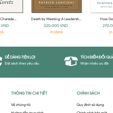
g Charade
Death by Meeting: A Leadership
How Go
ke Schools Bet
Fable… about Solving the Most
 VND
320.000 VND
270.
Painful Problem in Business
ock
In stock
In
DỄ DÀNG TIỆN LỢI
TÍCH ĐIỂM ĐỔI QU
Đặt sách theo yêu cầu
Nhận nhiều ưu đãi
THÔNG TIN CHI TIẾT
CHÍNH SÁCH
Về chúng tôi
Quy định sử dụng
Hướng dẫn mua sách
Chính sách bảo mật