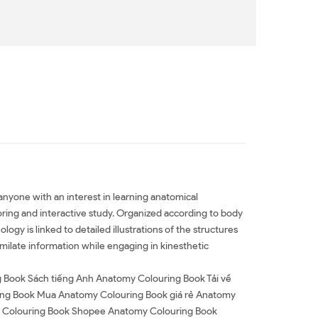
nyone with an interest in learning anatomical
loring and interactive study. Organized according to body
y is linked to detailed illustrations of the structures
milate information while engaging in kinesthetic
 Book Sách tiếng Anh Anatomy Colouring Book Tải về
ng Book Mua Anatomy Colouring Book giá rẻ Anatomy
y Colouring Book Shopee Anatomy Colouring Book