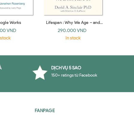
ogle Works
Lifespan : Why We Age – and
Stranger T
Why We Don’t Have To
the Twent
000 VND
290.000 VND
37
(paperback)
 stock
In stock
À
DỊCH VỤ 5 SAO
150+ ratings từ Facebook
FANPAGE