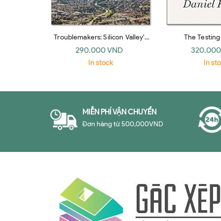
Troublemakers: Silicon Valley's
The Testin
Coming Of Age
Pretending To Ma
290.000 VND
320.000
In stock
In st
MIỄN PHÍ VẬN CHUYỂN
Đơn hàng từ 500,000VND