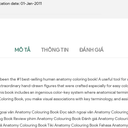
cation date: 01-Jan-2011
MÔ TẢ
THÔNG TIN
ĐÁNH GIÁ
een the #1 best-selling human anatomy coloring book! A useful tool for a
 extraordinary hand-drawn figures that were crafted especially for easy co
is book includes an ingenious color-key system where anatomical terminolog
oloring Book, you make visual associations with key terminology, and assi
goại văn Anatomy Colouring Book Đọc sách ngoại văn Anatomy Colouring
g Book Review phim Anatomy Colouring Book Đánh giá Anatomy Colouri
giả Anatomy Colouring Book Tiki Anatomy Colouring Book Fahasa Anatom