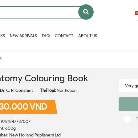
OKS
NEW ARRIVALS
FAQ
CONTACT
ABOUT US
k
tomy Colouring Book
Dr. C. R. Constant
Thể loại:
Nonfiction
30.000 VND
: 9781847737007
ht: 600g
sher: New Holland Publishers Ltd