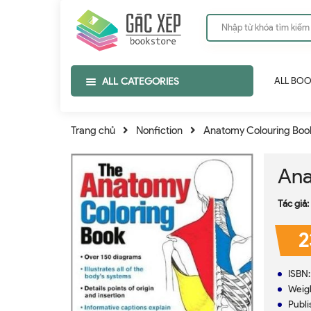
ALL CATEGORIES
ALL BO
Trang chủ
Nonfiction
Anatomy Colouring Boo
Ana
Tác giả:
2
ISBN
Weig
Publi