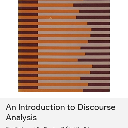
An Introduction to Discourse
Analysis