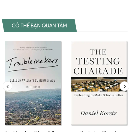
CÓ THỂ BẠN QUAN TÂM