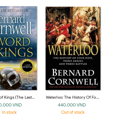
f Kings (The Last
Waterloo: The History Of Four
dom Series #12)
Days, Three Armies, And
0.000 VND
440.000 VND
Three Battles
In stock
Out of stock