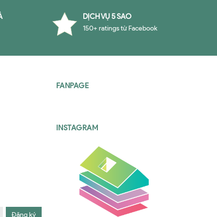
À
DỊCH VỤ 5 SAO
150+ ratings từ Facebook
FANPAGE
INSTAGRAM
Đăng ký