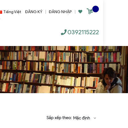
Tiếng Việt
ĐĂNG KÝ
|
ĐĂNG NHẬP
|
0392115222
Sắp xếp theo:
Mặc định