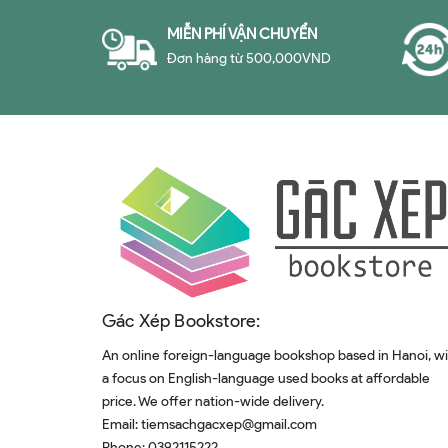
Robert Whitaker
MIỄN PHÍ VẬN CHUYỂN
Đơn hàng từ 500,000VND
Robert L. Moore
E.B. White
Caitlin Moran
Emanuele Coccia
W.G. Sebald
Junko Takase
Paul C.W. Davies
Andrey Kurkov
Gác Xép Bookstore:
Jay Wright
An online foreign-language bookshop based in Hanoi, w
James Hogg
a focus on English-language used books at affordable
Ismail Kadare
price. We offer nation-wide delivery.
Robert Macfarlane
Email:
tiemsachgacxep@gmail.com
Phone:
0392115222