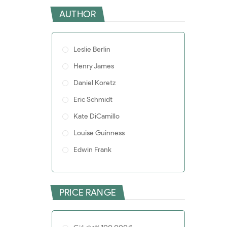
AUTHOR
Leslie Berlin
Henry James
Daniel Koretz
Eric Schmidt
Kate DiCamillo
Louise Guinness
Edwin Frank
Richard Flanagan
Ashlee Vance
PRICE RANGE
Jack Welch
Reeves Wiedeman