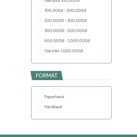
Giá dưới 100.000đ
Lisa Cyr
100.000đ - 200.000đ
Marc Randolph
200.000đ - 300.000đ
Max Chafkin
300.000đ - 500.000đ
Konstantin Tarnovsky
500.000đ - 1.000.000đ
3dTotal Publishing
Giá trên 1.000.000đ
Patricia Ackert
Alexis Ohanian
W. Chan Kim
FORMAT
Lucy Maddox
Stephen Witt
Paperback
Joli Jensen
Hardback
Travis Baldree
Thomas Szasz
W.K.C. Guthrie